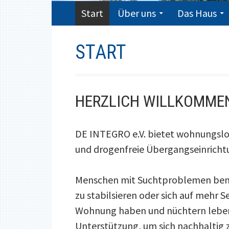
PRIMARY
Start
Über uns
Das Haus
MENU
START
HERZLICH WILLKOMME
DE INTEGRO e.V. bietet wohnungslo
und drogenfreie Übergangseinrichtu
Menschen mit Suchtproblemen benöt
zu stabilsieren oder sich auf mehr S
Wohnung haben und nüchtern leben w
Unterstützung, um sich nachhaltig zu