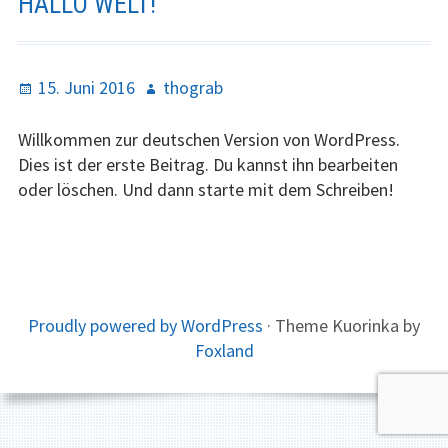
HALLO WELT!
Aussenansichten
Projekte
Posted
Author
15. Juni 2016
thograb
on
Kontakt
Willkommen zur deutschen Version von WordPress.
Dies ist der erste Beitrag. Du kannst ihn bearbeiten
Anfahrtsplan
oder löschen. Und dann starte mit dem Schreiben!
Links
Impressum /
Datenschutz
FOOTER
Proudly powered by WordPress
·
Theme Kuorinka by
Foxland
CONTENT